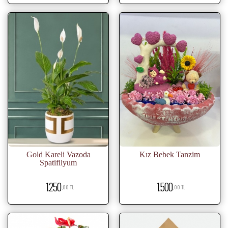
Gold Kareli Vazoda
Kız Bebek Tanzim
Spatifilyum
1.250
1.500
,00 TL
,00 TL