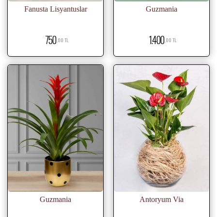
Fanusta Lisyantuslar
Guzmania
750
1.400
,00 TL
,00 TL
Guzmania
Antoryum Via