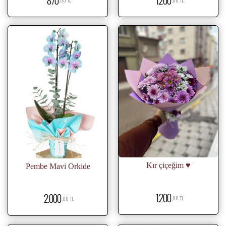
,00 TL
,00 TL
Kır çiçeğim ♥
Pembe Mavi Orkide
1.200
2.000
,00 TL
,00 TL