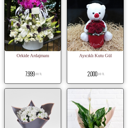
Orkide Ardajmanı
Ayıcıklı Kutu Gül
7.999
2.000
,00 TL
,00 TL