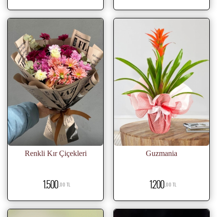
Renkli Kır Çiçekleri
Guzmania
1.500
1.200
,00 TL
,00 TL