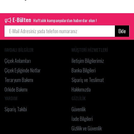
E-Bülten
Haftalık kampanyalardan haberdar olun !
Ekle
FAYDALI BİLGİLER
MÜŞTERİ HİZMETLERİ
Çiçek Anlamları
İletişim Bilgilerimiz
Çiçek Eşliğinde Notlar
Banka Bilgileri
Teraryum Bakımı
Sipariş ve Teslimat
Orkide Bakımı
Hakkımızda
YARDIM
GİZLİLİK
Sipariş Takibi
Güvenlik
İade Bilgileri
Gizlilik ve Güvenlik