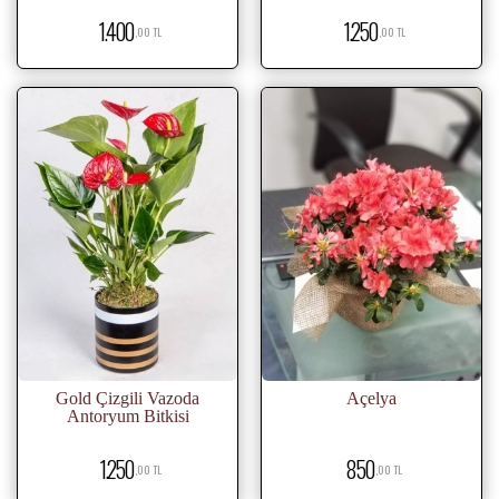
1.400
1.250
,00 TL
,00 TL
Gold Çizgili Vazoda
Açelya
Antoryum Bitkisi
1.250
850
,00 TL
,00 TL