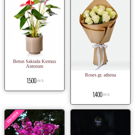
Beton Saksıda Kırmızı
Antorum
Roses gr. athena
1.500
,00 TL
1.400
,00 TL
YENI ÜRÜN