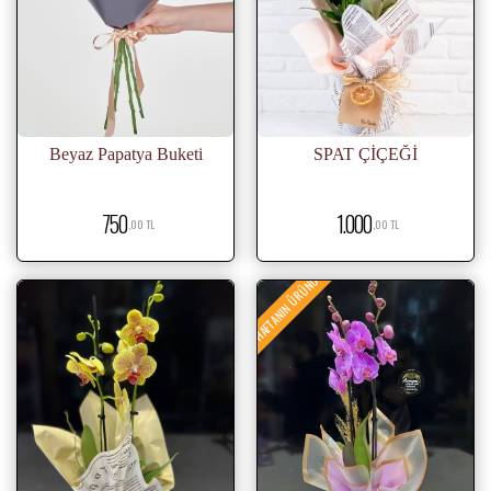
Beyaz Papatya Buketi
SPAT ÇİÇEĞİ
750
1.000
,00 TL
,00 TL
HAFTANIN ÜRÜNÜ