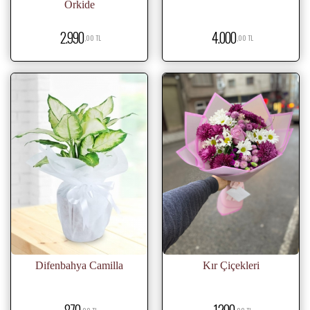
Orkide
2.990
4.000
,00 TL
,00 TL
Difenbahya Camilla
Kır Çiçekleri
870
1.200