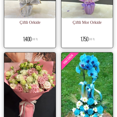
Çiftli Orkide
Çiftli Mor Orkide
1.400
1.750
,00 TL
,00 TL
YENI ÜRÜN