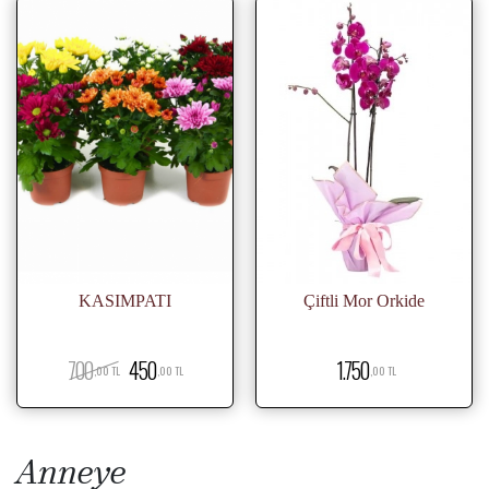
KASIMPATI
Çiftli Mor Orkide
700
450
1.750
,00 TL
,00 TL
,00 TL
Anneye