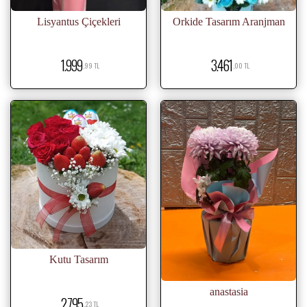
Lisyantus Çiçekleri
Orkide Tasarım Aranjman
1.999
3.461
,99 TL
,00 TL
Kutu Tasarım
anastasia
2.795
,23 TL