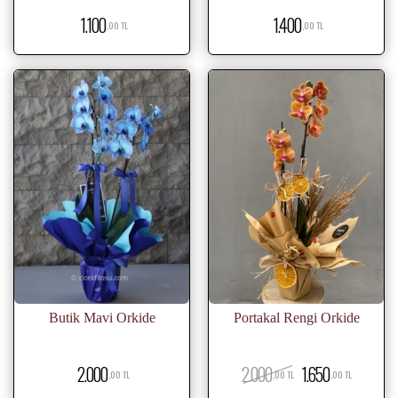
1.100
1.400
,00 TL
,00 TL
Butik Mavi Orkide
Portakal Rengi Orkide
2.000
2.000
1.650
,00 TL
,00 TL
,00 TL