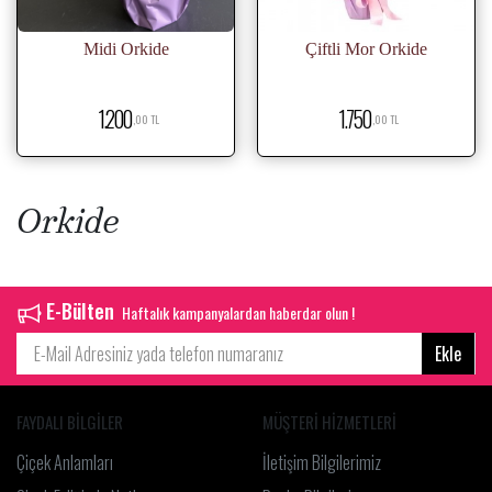
Midi Orkide
Çiftli Mor Orkide
1.200
1.750
,00 TL
,00 TL
Orkide
E-Bülten
Haftalık kampanyalardan haberdar olun !
Ekle
FAYDALI BİLGİLER
MÜŞTERİ HİZMETLERİ
Çiçek Anlamları
İletişim Bilgilerimiz