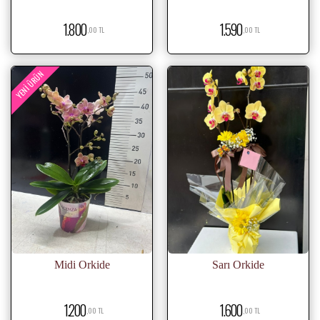
1.800
1.590
,00 TL
,00 TL
YENI ÜRÜN
Midi Orkide
Sarı Orkide
1.200
1.600
,00 TL
,00 TL