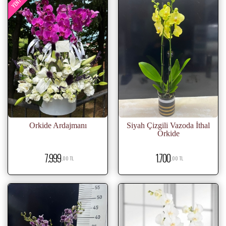
Orkide Ardajmanı
Siyah Çizgili Vazoda İthal
Orkide
7.999
1.700
,00 TL
,00 TL