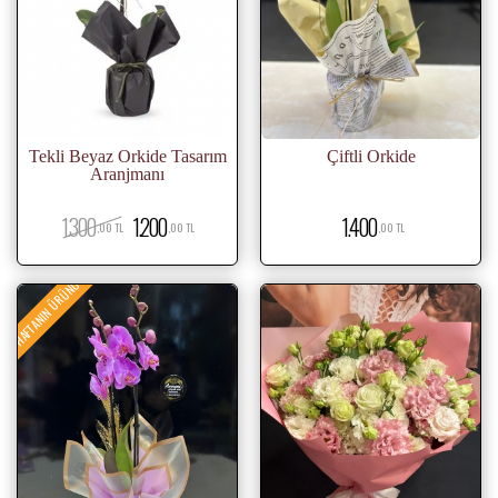
Tekli Beyaz Orkide Tasarım
Çiftli Orkide
Aranjmanı
1.300
1.200
1.400
,00 TL
,00 TL
,00 TL
HAFTANIN ÜRÜNÜ