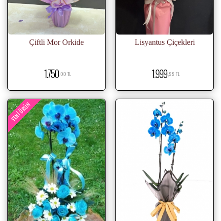
Çiftli Mor Orkide
Lisyantus Çiçekleri
1.750
1.999
,00 TL
,99 TL
YENI ÜRÜN