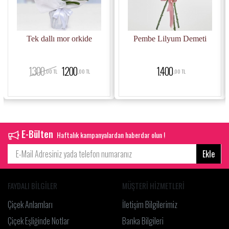
Tek dallı mor orkide
Pembe Lilyum Demeti
1.300
1.200
1.400
,00 TL
,00 TL
,00 TL
E-Bülten
Haftalık kampanyalardan haberdar olun !
Ekle
FAYDALI BİLGİLER
MÜŞTERİ HİZMETLERİ
Çiçek Anlamları
İletişim Bilgilerimiz
Çiçek Eşliğinde Notlar
Banka Bilgileri