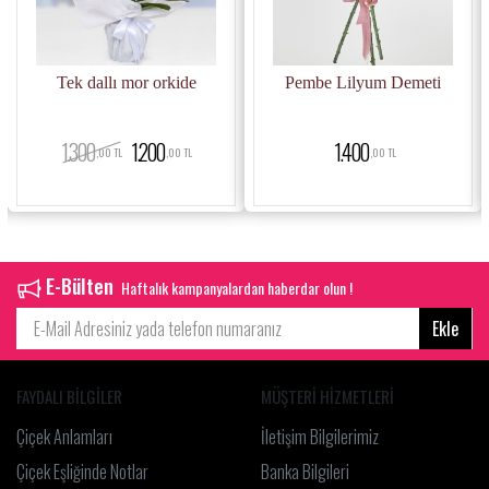
Tek dallı mor orkide
Pembe Lilyum Demeti
1.300
1.200
1.400
,00 TL
,00 TL
,00 TL
E-Bülten
Haftalık kampanyalardan haberdar olun !
Ekle
FAYDALI BİLGİLER
MÜŞTERİ HİZMETLERİ
Çiçek Anlamları
İletişim Bilgilerimiz
Çiçek Eşliğinde Notlar
Banka Bilgileri