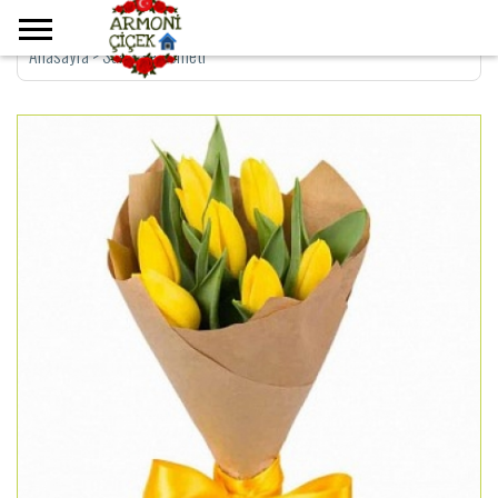
Anasayfa
>
Sarı Lale Demeti